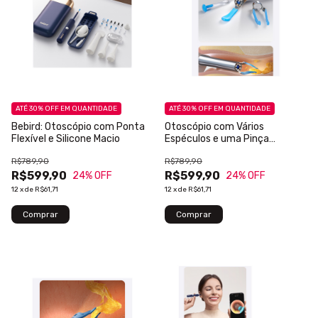
ATÉ 30% OFF
EM QUANTIDADE
ATÉ 30% OFF
EM QUANTIDADE
Bebird: Otoscópio com Ponta
Otoscópio com Vários
Flexível e Silicone Macio
Espéculos e uma Pinça
Mecânica
R$789,90
R$789,90
R$599,90
R$599,90
24
% OFF
24
% OFF
12
x
de
R$61,71
12
x
de
R$61,71