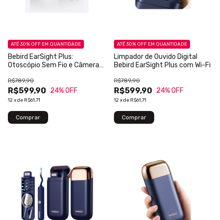
ATÉ 30% OFF
EM QUANTIDADE
ATÉ 30% OFF
EM QUANTIDADE
Bebird EarSight Plus:
Limpador de Ouvido Digital
Otoscópio Sem Fio e Câmera
Bebird EarSight Plus com Wi-Fi
de Inspeção
R$789,90
R$789,90
R$599,90
R$599,90
24
% OFF
24
% OFF
12
x
de
R$61,71
12
x
de
R$61,71