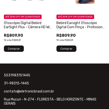
ATÉ 30% OFF
EM QUANTIDADE
ATÉ 30% OFF
EM QUANTIDADE
Otoscópio Digital Bebird
Bebird Earsight Otoscópio
EarSight Plus - Câmera HD Wi-
Digital Com Pinça - Profissional
Fi - Original - Azul
Original - Azul
R$809,90
R$809,90
12
x
de
R$83,31
12
x
de
R$83,31
5531983151445
31-98315-1445
contato@eletronicbrasil.com.br
Rua Mucuri - N-274 - FLORESTA - BELO HORIZONTE - MINAS
GERAIS