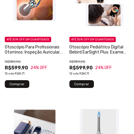
ATÉ 30% OFF
EM QUANTIDADE
ATÉ 30% OFF
EM QUANTIDADE
Otoscópio Para Profissionais
Otoscópio Pediátrico Digital
Otorrinos: Inspeção Auricular
Bebird EarSight Plus: Exame
HD 1080p
Lúdico e Seguro
R$789,90
R$789,90
R$599,90
R$599,90
24
% OFF
24
% OFF
12
x
de
R$61,71
12
x
de
R$61,71