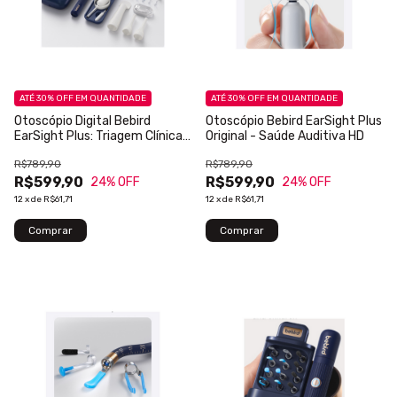
ATÉ 30% OFF
EM QUANTIDADE
ATÉ 30% OFF
EM QUANTIDADE
Otoscópio Digital Bebird
Otoscópio Bebird EarSight Plus
EarSight Plus: Triagem Clínica
Original - Saúde Auditiva HD
e Telemedicina HD
R$789,90
R$789,90
R$599,90
R$599,90
24
% OFF
24
% OFF
12
x
de
R$61,71
12
x
de
R$61,71