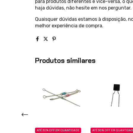
para produtos diferentes e vice-versa, o q
haja dúvidas, não hesite em nos perguntar.
Quaisquer dúvidas estamos à disposição, n
melhor experiência de compra.
Produtos similares
EM QUANTIDADE
ATÉ 30% OFF
EM QUANTIDADE
ATÉ 30% OFF
EM QUANTIDA