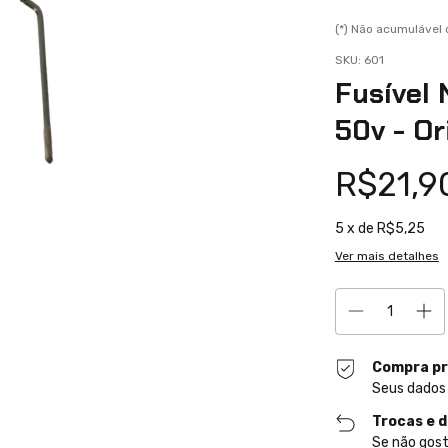
(*) Não acumuláve
SKU:
601
Fusível 
50v - Or
R$21,9
5
x de
R$5,25
Ver mais detalhes
Compra pr
Seus dados
Trocas e 
Se não gost