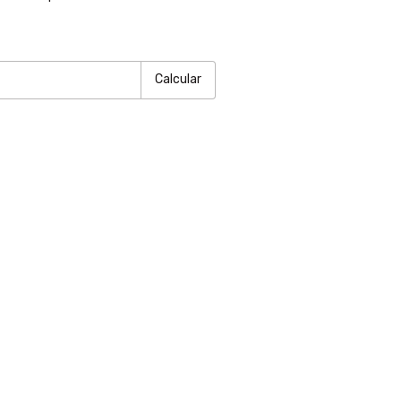
P:
Alterar CEP
Calcular