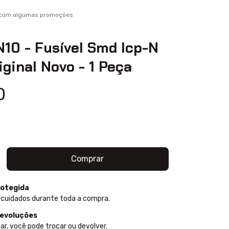
l com algumas promoções
N10 - Fusível Smd Icp-N
iginal Novo - 1 Peça
0
otegida
 cuidados durante toda a compra.
devoluções
ar, você pode trocar ou devolver.