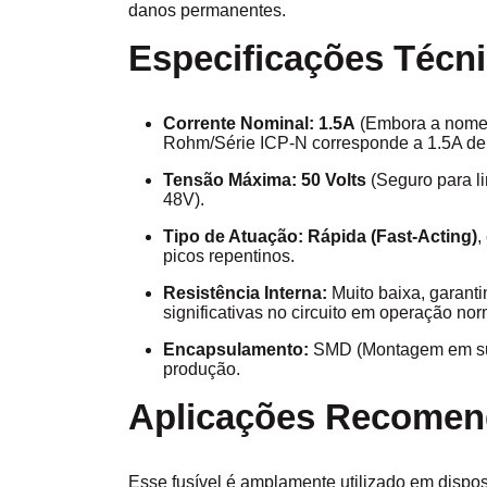
danos permanentes.
Especificações Técn
Corrente Nominal:
1.5A
(Embora a nomen
Rohm/Série ICP-N corresponde a 1.5A de 
Tensão Máxima:
50 Volts
(Seguro para li
48V).
Tipo de Atuação:
Rápida (Fast-Acting)
,
picos repentinos.
Resistência Interna:
Muito baixa, garant
significativas no circuito em operação nor
Encapsulamento:
SMD (Montagem em supe
produção.
Aplicações Recomen
Esse fusível é amplamente utilizado em dispos