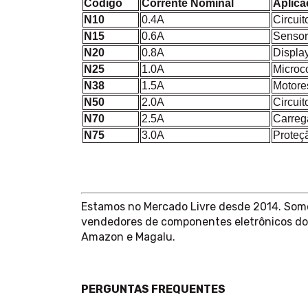
Código
Corrente Nominal
Aplica
N10
0.4A
Circuit
N15
0.6A
Sensore
N20
0.8A
Display
N25
1.0A
Microc
N38
1.5A
Motore
N50
2.0A
Circui
N70
2.5A
Carreg
N75
3.0A
Proteç
Estamos no Mercado Livre desde 2014. Somo
vendedores de componentes eletrônicos do
Amazon e Magalu.
PERGUNTAS FREQUENTES