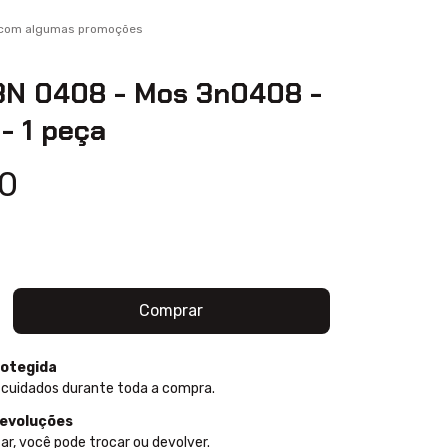
l com algumas promoções
3N 0408 - Mos 3n0408 -
 - 1 peça
0
otegida
 cuidados durante toda a compra.
devoluções
ar, você pode trocar ou devolver.