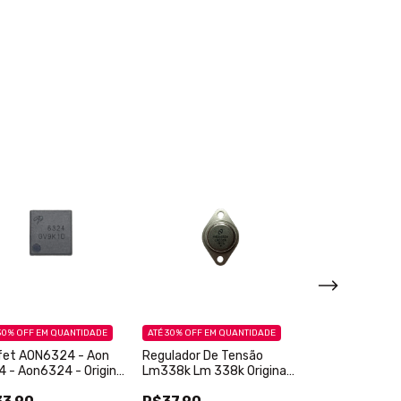
30% OFF
EM QUANTIDADE
ATÉ 30% OFF
EM QUANTIDADE
ATÉ 30% OFF
EM QU
fet AON6324 - Aon
Regulador De Tensão
Mosfet DP 658
 - Aon6324 - Original
Lm338k Lm 338k Original
Dp6580 To-252 
peça
Metal - 1 peça
- 1 peça