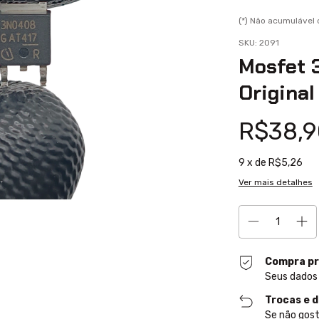
(*) Não acumuláve
SKU:
2091
Mosfet 
Original
R$38,9
9
x de
R$5,26
Ver mais detalhes
Compra pr
Seus dados
Trocas e 
Se não gost