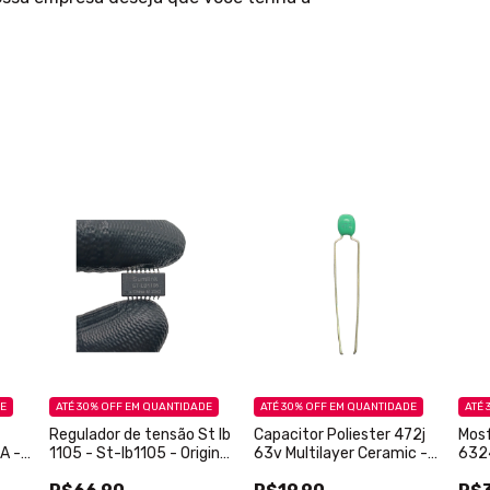
DE
ATÉ 30% OFF
EM QUANTIDADE
ATÉ 30% OFF
EM QUANTIDADE
ATÉ 
Regulador de tensão St lb
Capacitor Poliester 472j
Mos
A -
1105 - St-lb1105 - Original
63v Multilayer Ceramic -
6324
- 1 peça
Original - Novo - 1 Peça
- 1 