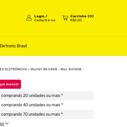
Login
/
Carrinho
(
0
)
Cadastre-se
R$0,00
Eletronic Brasil
ES ELETRÔNICOS
>
Mosfet 3N 0408 - Mos 3n0408 -
gue menos!
comprando 20 unidades ou mais *
comprando 40 unidades ou mais *
comprando 70 unidades ou mais *
tos