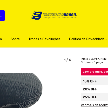
o
Sobre
Trocas e Devoluções
Política de Privacidade - 
Início
>
COMPONENT
1
/
4
Original - 1 peça
Compre mais, pa
15% OFF
20% OFF
25% OFF
Ver mais descon