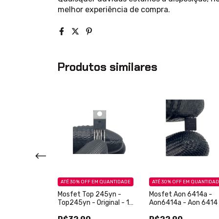
melhor experiência de compra.
Produtos similares
EM QUANTIDADE
ATÉ 30% OFF
EM QUANTIDADE
ATÉ 30% OFF
EM QUANTIDA
 - Circuito
Mosfet Top 245yn -
Mosfet Aon 6414a -
 Mp 3398 agf-z
Top245yn - Original - 1
Aon6414a - Aon 6414 
nal - 1 peça
peça
Original - 1 Peça