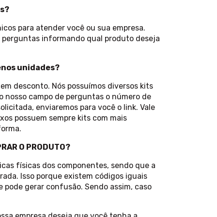
es?
icos para atender você ou sua empresa.
erguntas informando qual produto deseja
enos unidades?
uem desconto. Nós possuímos diversos kits
 no nosso campo de perguntas o número de
licitada, enviaremos para você o link. Vale
ixos possuem sempre kits com mais
forma.
PRAR O PRODUTO?
ticas físicas dos componentes, sendo que a
rada. Isso porque existem códigos iguais
ue pode gerar confusão. Sendo assim, caso
ossa empresa deseja que você tenha a