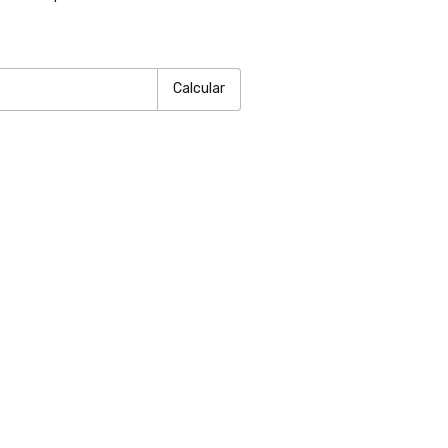
P:
Alterar CEP
Calcular