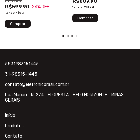
R$789,90
R$809,90
R$599,90
24
% OFF
12
x
de
R$83,31
12
x
de
R$61,71
5531983151445
31-98315-1445
contato@eletronicbrasil.com.br
Rua Mucuri - N-274 - FLORESTA - BELO HORIZONTE - MINAS
GERAIS
Início
Produtos
Contato