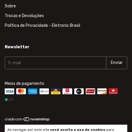
Sobre
Trocas e Devoluções
Política de Privacidade - Eletronic Brasil
Newsletter
Meios de pagamento
Copyright Eletronic Brasil - 20905032000143 - 2026. Todos os direitos
Ao navegar por este site
você aceita o uso de cookies
para
reservados.