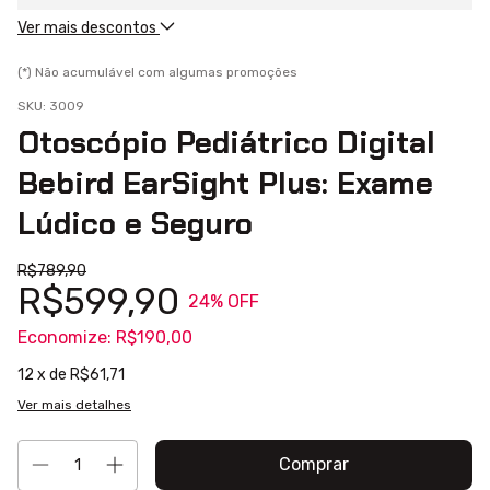
Ver mais descontos
(*) Não acumulável com algumas promoções
SKU:
3009
Otoscópio Pediátrico Digital
Bebird EarSight Plus: Exame
Lúdico e Seguro
R$789,90
R$599,90
24
% OFF
Economize:
R$190,00
12
x de
R$61,71
Ver mais detalhes